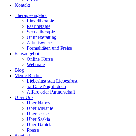
Kontakt
Therapieangebot
Einzeltherapie
Paartherapie
Sexualtherapie
Onlineberatung
Arbeitsweise
Formalitäten und Preise
Kursangebot
Online-Kurse
Webinare
Blog
Meine Bücher
Liebeslust statt Liebesfrust
52 Date Night Ideen
Affäre oder Partnerschaft
Über Uns
Über Nancy
Über Melanie
Über Jessica
Über Saskia
Über Daniela
Presse
Kontakt