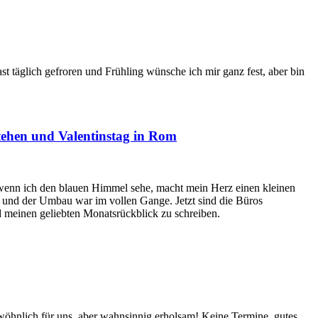
st täglich gefroren und Frühling wünsche ich mir ganz fest, aber bin
stehen und Valentinstag in Rom
 wenn ich den blauen Himmel sehe, macht mein Herz einen kleinen
n und der Umbau war im vollen Gange. Jetzt sind die Büros
d meinen geliebten Monatsrückblick zu schreiben.
ewöhnlich für uns, aber wahnsinnig erholsam! Keine Termine, gutes