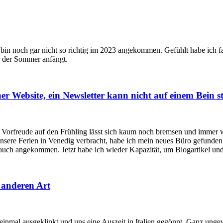
 bin noch gar nicht so richtig im 2023 angekommen. Gefühlt habe ich fa
r der Sommer anfängt.
r Website, ein Newsletter kann nicht auf einem Bein 
ne Vorfreude auf den Frühling lässt sich kaum noch bremsen und immer
unsere Ferien in Venedig verbracht, habe ich mein neues Büro gefunde
 auch angekommen. Jetzt habe ich wieder Kapazität, um Blogartikel un
 anderen Art
 einmal ausgeklinkt und uns eine Auszeit in Italien gegönnt. Ganz ung