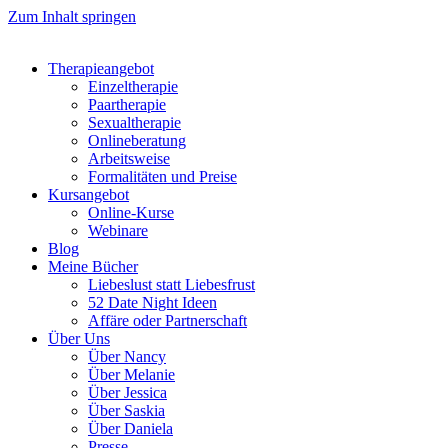
Zum Inhalt springen
Therapieangebot
Einzeltherapie
Paartherapie
Sexualtherapie
Onlineberatung
Arbeitsweise
Formalitäten und Preise
Kursangebot
Online-Kurse
Webinare
Blog
Meine Bücher
Liebeslust statt Liebesfrust
52 Date Night Ideen
Affäre oder Partnerschaft
Über Uns
Über Nancy
Über Melanie
Über Jessica
Über Saskia
Über Daniela
Presse