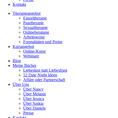
Kontakt
Therapieangebot
Einzeltherapie
Paartherapie
Sexualtherapie
Onlineberatung
Arbeitsweise
Formalitäten und Preise
Kursangebot
Online-Kurse
Webinare
Blog
Meine Bücher
Liebeslust statt Liebesfrust
52 Date Night Ideen
Affäre oder Partnerschaft
Über Uns
Über Nancy
Über Melanie
Über Jessica
Über Saskia
Über Daniela
Presse
Kontakt