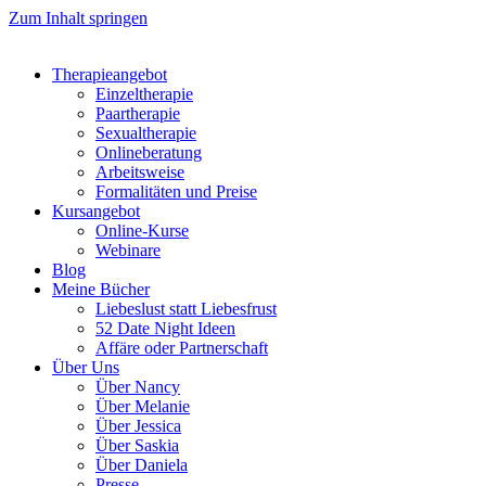
Zum Inhalt springen
Therapieangebot
Einzeltherapie
Paartherapie
Sexualtherapie
Onlineberatung
Arbeitsweise
Formalitäten und Preise
Kursangebot
Online-Kurse
Webinare
Blog
Meine Bücher
Liebeslust statt Liebesfrust
52 Date Night Ideen
Affäre oder Partnerschaft
Über Uns
Über Nancy
Über Melanie
Über Jessica
Über Saskia
Über Daniela
Presse