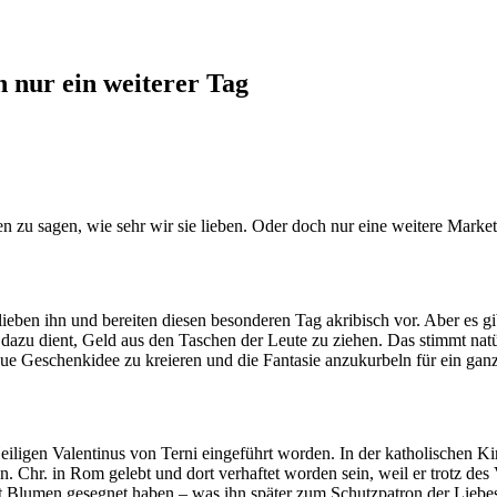
h nur ein weiterer Tag
ten zu sagen, wie sehr wir sie lieben. Oder doch nur eine weitere Mark
ieben ihn und bereiten diesen besonderen Tag akribisch vor. Aber es g
r dazu dient, Geld aus den Taschen der Leute zu ziehen. Das stimmt nat
neue Geschenkidee zu kreieren und die Fantasie anzukurbeln für ein gan
Heiligen Valentinus von Terni eingeführt worden. In der katholischen K
. Chr. in Rom gelebt und dort verhaftet worden sein, weil er trotz des 
e mit Blumen gesegnet haben – was ihn später zum Schutzpatron der Lie