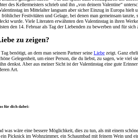
chter des Kellermeisters schrieb und ihn „von deinem Valentine“ unters
-Valentinstag im Mittelalter langsam aber sicher Einzug in Europa hielt 
n fröhlicher Festivitäten und Gelage, bei denen man gemeinsam tanzte, 
tdeckt wurde. Viele Literaten erwähnten den Valentinstag in ihren Werk
isten den 14. Februar als Tag der Liebenden zu bewerben und für sich
Liebe zu zeigen?
len Tag benötigt, an dem man seinem Partner seine
Liebe
zeigt. Ganz ehrl
chöne Gelegenheit, um einer Person, die du liebst, zu sagen, wie viel sie
n ihn denkst. Aber aus meiner Sicht ist der Valentinstag eine gute Erin
deren Art.
as für dich dabei:
Und was wäre eine bessere Möglichkeit, dies zu tun, als mit einem sch
nt, ein Picknick im Wohnzimmer, ein Schaumbad mit feinem Wein und ei