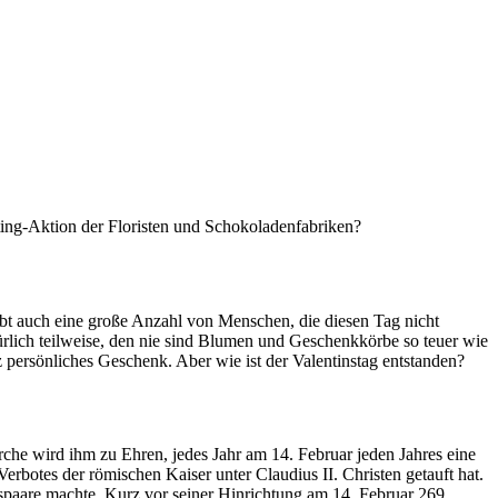
eting-Aktion der Floristen und Schokoladenfabriken?
ibt auch eine große Anzahl von Menschen, die diesen Tag nicht
ürlich teilweise, den nie sind Blumen und Geschenkkörbe so teuer wie
z persönliches Geschenk. Aber wie ist der Valentinstag entstanden?
irche wird ihm zu Ehren, jedes Jahr am 14. Februar jeden Jahres eine
Verbotes der römischen Kaiser unter Claudius II. Christen getauft hat.
bespaare machte. Kurz vor seiner Hinrichtung am 14. Februar 269