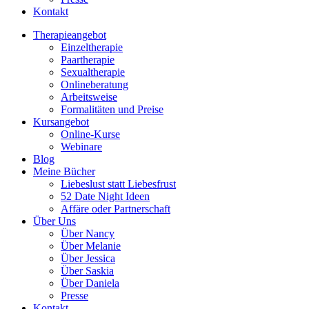
Kontakt
Therapieangebot
Einzeltherapie
Paartherapie
Sexualtherapie
Onlineberatung
Arbeitsweise
Formalitäten und Preise
Kursangebot
Online-Kurse
Webinare
Blog
Meine Bücher
Liebeslust statt Liebesfrust
52 Date Night Ideen
Affäre oder Partnerschaft
Über Uns
Über Nancy
Über Melanie
Über Jessica
Über Saskia
Über Daniela
Presse
Kontakt