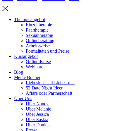
Therapieangebot
Einzeltherapie
Paartherapie
Sexualtherapie
Onlineberatung
Arbeitsweise
Formalitäten und Preise
Kursangebot
Online-Kurse
Webinare
Blog
Meine Bücher
Liebeslust statt Liebesfrust
52 Date Night Ideen
Affäre oder Partnerschaft
Über Uns
Über Nancy
Über Melanie
Über Jessica
Über Saskia
Über Daniela
Presse