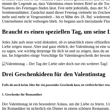
nimmt die Legende an, dass Valentinius einen letzten Brief an die To
Namens des Feiertages finden lässt. Fest steht jedenfalls, dass der St.
Sentimentalitäten: Zunächst stand dieser Feiertag vielmehr im Zeiche
mehr und mehr in Vergessenheit – bis er Mitte des 18. Jhd. wiederen
Unternehmen nicht verborgen blieb. So begann auch hierzulande Flor
Braucht es einen speziellen Tag, um seine 
Jedes Jahr aufs neue wird diskutiert, ob es tatsächlich einen offiziel
Liebe zeigen musst. Aber mal ganz ehrlich, der Valentinstag ist eine s
zu sagen, wie wichtig derjenige für dich ist und zu zeigen, dass du a
tun. Im folgenden einige Vorschläge für Valentinsgeschenk der beson
Drei Geschenkideen für den Valentinstag
Falls du noch keine Idee für ein passendes Geschenk hast, ist vielleicht hier etw
1. Geschenke für Romantiker
Der Valentinstag ist ein besonderer Anlass, um die Liebe zu feiern. 
für Romantiker ist sicherlich ein Dinner in einem schönen Restaura