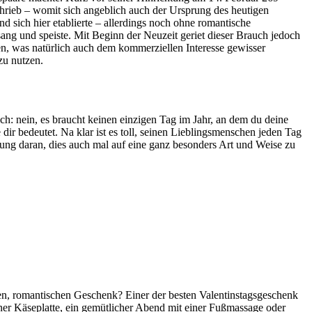
chrieb – womit sich angeblich auch der Ursprung des heutigen
und sich hier etablierte – allerdings noch ohne romantische
sang und speiste. Mit Beginn der Neuzeit geriet dieser Brauch jedoch
en, was natürlich auch dem kommerziellen Interesse gewisser
 zu nutzen.
ich: nein, es braucht keinen einzigen Tag im Jahr, an dem du deine
 dir bedeutet. Na klar ist es toll, seinen Lieblingsmenschen jeden Tag
nerung daran, dies auch mal auf eine ganz besonders Art und Weise zu
önen, romantischen Geschenk? Einer der besten Valentinstagsgeschenk
ner Käseplatte, ein gemütlicher Abend mit einer Fußmassage oder