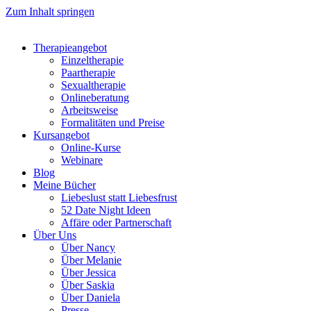
Zum Inhalt springen
Therapieangebot
Einzeltherapie
Paartherapie
Sexualtherapie
Onlineberatung
Arbeitsweise
Formalitäten und Preise
Kursangebot
Online-Kurse
Webinare
Blog
Meine Bücher
Liebeslust statt Liebesfrust
52 Date Night Ideen
Affäre oder Partnerschaft
Über Uns
Über Nancy
Über Melanie
Über Jessica
Über Saskia
Über Daniela
Presse