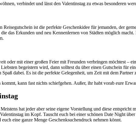
wöhnen, verbindet und lässt den Valentinstag zu etwas besonderen we
Reisegutschein ist die perfekte Geschenkidee für jemanden, der gerne 
, die das Erkunden und neu Kennenlernen von Städten möglich macht. Es
m.
it oder mit einer großen Feier mit Freunden verbringen möchtest – ein
n Liebsten begeistern wird, dann solltest du über einen Gutschein für
ch Spaß dabei. Es ist die perfekte Gelegenheit, um Zeit mit dem Partne
kommt, kann fast nichts schiefgehen. Außer, ihr habt vorab eure Erwar
instag
Meistens hat jeder aber seine eigene Vorstellung und diese entspricht me
 Valentinstag im Kopf. Tauscht euch bei einer schönen Date Night übe
und euch eine ganze Menge Geschenksuchendruck nehmen könnt.