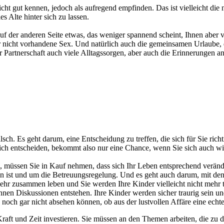
nicht gut kennen, jedoch als aufregend empfinden. Das ist vielleicht d
es Alte hinter sich zu lassen.
 auf der anderen Seite etwas, das weniger spannend scheint, Ihnen aber 
r nicht vorhandene Sex. Und natürlich auch die gemeinsamen Urlaube, d
er Partnerschaft auch viele Alltagssorgen, aber auch die Erinnerungen a
sch. Es geht darum, eine Entscheidung zu treffen, die sich für Sie richt
e sich entscheiden, bekommt also nur eine Chance, wenn Sie sich auch w
n, müssen Sie in Kauf nehmen, dass sich Ihr Leben entsprechend veränd
hlen ist und um die Betreuungsregelung. Und es geht auch darum, mit de
mehr zusammen leben und Sie werden Ihre Kinder vielleicht nicht mehr
nnen Diskussionen entstehen. Ihre Kinder werden sicher traurig sein u
ch gar nicht absehen können, ob aus der lustvollen Affäre eine echte P
 Kraft und Zeit investieren. Sie müssen an den Themen arbeiten, die zu