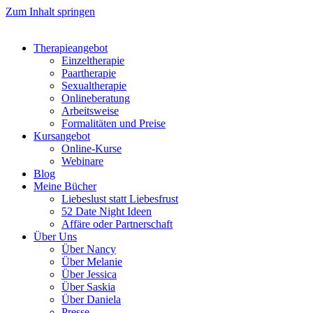
Zum Inhalt springen
Therapieangebot
Einzeltherapie
Paartherapie
Sexualtherapie
Onlineberatung
Arbeitsweise
Formalitäten und Preise
Kursangebot
Online-Kurse
Webinare
Blog
Meine Bücher
Liebeslust statt Liebesfrust
52 Date Night Ideen
Affäre oder Partnerschaft
Über Uns
Über Nancy
Über Melanie
Über Jessica
Über Saskia
Über Daniela
Presse