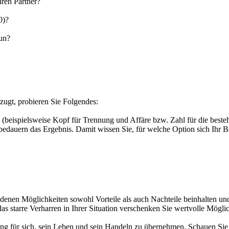
hren Partner?
0)?
tun?
rzugt, probieren Sie Folgendes:
u (beispielsweise Kopf für Trennung und Affäre bzw. Zahl für die bes
r bedauern das Ergebnis. Damit wissen Sie, für welche Option sich Ihr B
andenen Möglichkeiten sowohl Vorteile als auch Nachteile beinhalten 
das starre Verharren in Ihrer Situation verschenken Sie wertvolle Mögli
ür sich, sein Leben und sein Handeln zu übernehmen. Schauen Sie sich 