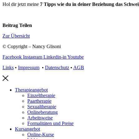
Hol dir jetzt meine
7 Tipps wie du in deiner Beziehung das Schwe
Beitrag Teilen
Zur Übersicht
© Copyright – Nancy Glisoni
Facebook
Instagram
Linkedin-in
Youtube
Links
•
Impressum
•
Datenschutz
•
AGB
Therapieangebot
Einzeltherapie
Paartherapie
Sexualtherapie
Onlineberatung
Arbeitsweise
Formalitäten und Preise
Kursangebot
Online-Kurse