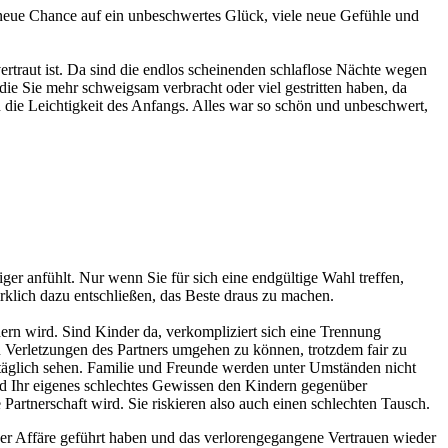
ie neue Chance auf ein unbeschwertes Glück, viele neue Gefühle und
vertraut ist. Da sind die endlos scheinenden schlaflose Nächte wegen
ie Sie mehr schweigsam verbracht oder viel gestritten haben, da
n die Leichtigkeit des Anfangs. Alles war so schön und unbeschwert,
iger anfühlt. Nur wenn Sie für sich eine endgültige Wahl treffen,
irklich dazu entschließen, das Beste draus zu machen.
ern wird. Sind Kinder da, verkompliziert sich eine Trennung
n Verletzungen des Partners umgehen zu können, trotzdem fair zu
 täglich sehen. Familie und Freunde werden unter Umständen nicht
nd Ihr eigenes schlechtes Gewissen den Kindern gegenüber
artnerschaft wird. Sie riskieren also auch einen schlechten Tausch.
 der Affäre geführt haben und das verlorengegangene Vertrauen wieder