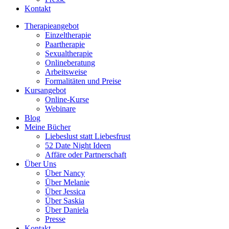
Kontakt
Therapieangebot
Einzeltherapie
Paartherapie
Sexualtherapie
Onlineberatung
Arbeitsweise
Formalitäten und Preise
Kursangebot
Online-Kurse
Webinare
Blog
Meine Bücher
Liebeslust statt Liebesfrust
52 Date Night Ideen
Affäre oder Partnerschaft
Über Uns
Über Nancy
Über Melanie
Über Jessica
Über Saskia
Über Daniela
Presse
Kontakt